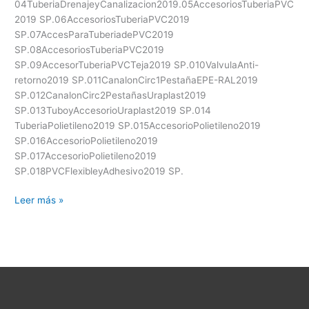
04TuberiaDrenajeyCanalizacion2019.05AccesoriosTuberiaPVC
2019 SP.06AccesoriosTuberiaPVC2019
SP.07AccesParaTuberiadePVC2019
SP.08AccesoriosTuberiaPVC2019
SP.09AccesorTuberiaPVCTeja2019 SP.010ValvulaAnti-
retorno2019 SP.011CanalonCirc1PestañaEPE-RAL2019
SP.012CanalonCirc2PestañasUraplast2019
SP.013TuboyAccesorioUraplast2019 SP.014
TuberiaPolietileno2019 SP.015AccesorioPolietileno2019
SP.016AccesorioPolietileno2019
SP.017AccesorioPolietileno2019
SP.018PVCFlexibleyAdhesivo2019 SP.
GRUPO
Leer más »
1
SP