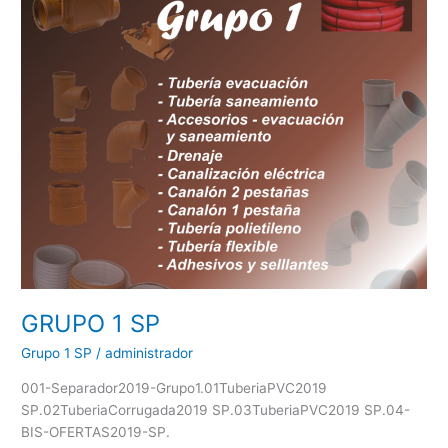
GRUPO 1 SP
Grupo 1 SP
/
administrador
001-Separador2019-Grupo1.01TuberiaPVC2019
SP.02TuberiaCorrugada2019 SP.03TuberiaPVC2019 SP.04-
BIS-OFERTAS2019-SP.